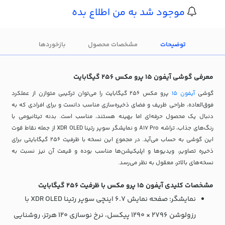
موجود شد به من اطلاع بده
توضیحات
مشخصات محصول
بازخوردها
معرفی گوشی آیفون 15 پرو مکس 256 گیگابایت
گوشی
آیفون 15
پرو مکس 256 گیگابایت را می‌توان ترکیبی متوازن از عملکرد
فوق‌العاده، طراحی ظریف و فضای ذخیره‌سازی مناسب دانست و برای افرادی که به
دنبال یک محصول حرفه‌ای اما بهینه هستند، مناسب است. بدنه تیتانیومی با
رنگ‌های جذاب، تراشه A17 Pro و نمایشگر سوپر رتینا XDR OLED از جمله نقاط قوت
این گوشی به حساب می‌آید. در مجموع این نسخه با ظرفیت 256 گیگابایتی برای
ذخیره تصاویر، ویدیوها و اپلیکیشن‌ها مناسب بوده و قیمت آن نیز نسبت به
نسخه‌های بالاتر، معقول به نظر می‌رسد.
مشخصات کلیدی آیفون 15 پرو مکس با ظرفیت 256 گیگابایت
نمایشگر: صفحه نمایش 6.7 اینچی سوپر رتینا XDR OLED با
رزولوشن 2796 × 1290 پیکسل، نرخ نوسازی 120 هرتز، روشنایی