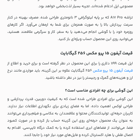
مصنوعی اپل ادغام شده‌اند، تجربه بسیار لذت‌بخشی خواهد بود.
تراشه A17 Pro که بر پایه لیتوگرافی ۳ نانومتری طراحی شده، مصرف بهینه در کنار
سرعت پردازش بالا را به صورت همزمان برای شما به ارمغان می‌آورد. اگر کارهای
روزمره خود را با گوشی انجام می‌دهید یا به سفر، کار و سرگرمی علاقمند هستید،
می‌توانید روی این محصول حساب ویژه‌ای باز کنید.
قیمت آیفون 15 پرو مکس 256 گیگابایت
اپل قیمت 1199 دلاری را برای این محصول در نظر گرفته است و برای خرید و اطلاع از
قیمت آیفون 15 پرو مکس
256 گیگابایت علاوه بر این گزینه، باید مواردی مانند نرخ
ارز و هزینه‌های گمرک و رجیستر را نیز در نظر داشته باشید.
این گوشی برای چه افرادی مناسب است؟
این گوشی برای افرادی طراحی شده است که به کیفیت دوربین، قدرت پردازشی و
طراحی لوکس اهمیت داده، اما به فضای زیادی برای نگهداری اطلاعات نیاز ندارند.
کاربران حرفه‌ای، تولیدکنندگان محتوا و علاقمندان به عکاسی و فیلم‌برداری می‌توانند
به عنوان یک محصول حرفه‌ای روی این گزینه حساب باز کرده و در صورت کمبود
فضا، می‌توانند از فضاهای ابری استفاده کرده یا به کمک درگاه تایپ‌سی، اقدام به
اتصال فلش یا هارد اکسترنال کرده و فایل‌های مورد نیاز خود را جابجا کنند.