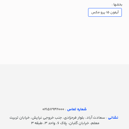
بخشها :
آیفون ۱۵ پرو مکس
شماره تماس‌
: 02157942000
نشانی
: سعادت آباد، بلوار فرحزادی، جنب خروجی نیایش، خیابان تربیت
معلم، خیابان گلبان، پلاک ۶، واحد ۳، طبقه ۳