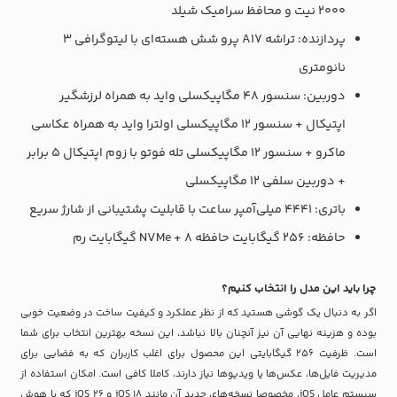
2000 نیت و محافظ سرامیک شیلد
پردازنده: تراشه A17 پرو شش هسته‌ای با لیتوگرافی ۳
نانومتری
دوربین: سنسور 48 مگاپیکسلی واید به همراه لرزشگیر
اپتیکال + سنسور 12 مگاپیکسلی اولترا واید به همراه عکاسی
ماکرو + سنسور 12 مگاپیکسلی تله فوتو با زوم اپتیکال 5 برابر
+ دوربین سلفی 12 مگاپیکسلی
باتری: 4441 میلی‌آمپر ساعت با قابلیت پشتیبانی از شارژ سریع
حافظه: 256 گیگابایت حافظه NVMe + 8 گیگابایت رم
چرا باید این مدل را انتخاب کنیم؟
اگر به دنبال یک گوشی هستید که از نظر عملکرد و کیفیت ساخت در وضعیت خوبی
بوده و هزینه نهایی آن نیز آنچنان بالا نباشد، این نسخه بهترین انتخاب برای شما
است. ظرفیت 256 گیگابایتی این محصول برای اغلب کاربران که به فضایی برای
مدیریت فایل‌ها، عکس‌ها یا ویدیوها نیاز دارند، کاملا کافی است. امکان استفاده از
سیستم عامل iOS، مخصوصا نسخه‌های جدید آن مانند iOS 18 و iOS 26 که با هوش