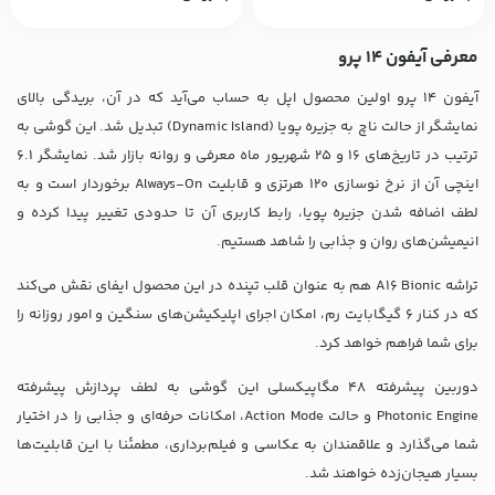
معرفی آیفون 14 پرو
آیفون 14 پرو اولین محصول اپل به حساب می‌آید که در آن، بریدگی بالای
نمایشگر از حالت ناچ به جزیره پویا (Dynamic Island) تبدیل شد. این گوشی به
ترتیب در تاریخ‌های 16 و 25 شهریور ماه معرفی و روانه بازار شد. نمایشگر 6.1
اینچی آن از نرخ نوسازی 120 هرتزی و قابلیت Always-On برخوردار است و به
لطف اضافه شدن جزیره پویا، رابط کاربری آن تا حدودی تغییر پیدا کرده و
انیمیشن‌های روان و جذابی را شاهد هستیم.
تراشه A16 Bionic هم به عنوان قلب تپنده در این محصول ایفای نقش می‌کند
که در کنار 6 گیگابایت رم، امکان اجرای اپلیکیشن‌های سنگین و امور روزانه را
برای شما فراهم خواهد کرد.
دوربین پیشرفته 48 مگاپیکسلی این گوشی به لطف پردازش پیشرفته
Photonic Engine و حالت Action Mode، امکانات حرفه‌ای و جذابی را در اختیار
شما می‌گذارد و علاقمندان به عکاسی و فیلم‌برداری، مطمئنا با این قابلیت‌ها
بسیار هیجان‌زده خواهند شد.