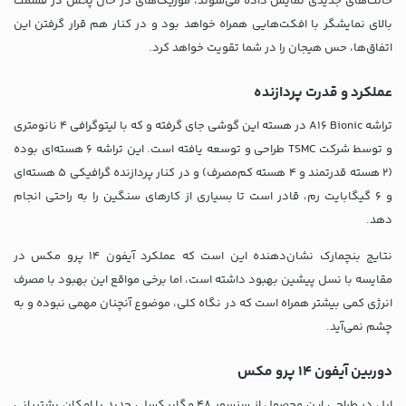
حالت‌های جدیدی نمایش داده می‌شوند، موزیک‌های در حال پخش در قسمت
بالای نمایشگر با افکت‌هایی همراه خواهد بود و در کنار هم قرار گرفتن این
اتفاق‌ها، حس هیجان را در شما تقویت خواهد کرد.
عملکرد و قدرت پردازنده
تراشه A16 Bionic در هسته این گوشی جای گرفته و که با لیتوگرافی 4 نانومتری
و توسط شرکت TSMC طراحی و توسعه یافته است. این تراشه ۶ هسته‌ای بوده
(۲ هسته قدرتمند و ۴ هسته کم‌مصرف) و در کنار پردازنده گرافیکی 5 هسته‌ای
و 6 گیگابایت رم، قادر است تا بسیاری از کارهای سنگین را به راحتی انجام
دهد.
نتایج بنچمارک نشان‌دهنده این است که عملکرد آیفون ۱۴ پرو مکس در
مقایسه با نسل پیشین بهبود داشته است، اما برخی مواقع این بهبود با مصرف
انرژی کمی بیشتر همراه است که در نگاه کلی، موضوع آنچنان مهمی نبوده و به
چشم نمی‌آید.
دوربین آیفون 14 پرو مکس
اپل در طراحی این محصول از سنسور 48 مگاپیکسلی جدید با امکان پشتیبانی