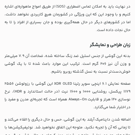
در نهایت باید به امکان تماس اضطراری (SOS) از طریق امواج ماهواره‌ای اشاره
کنیم و با وجود این که این ویژگی در کشورمان هیچ کاربردی نخواهد داشت،
اما در کشورهای دیگر در حال همه‌گیری بوده و جان بسیاری از افراد را تا به
حال نجات داده است.
زبان طراحی و نمایشگر
بدنه این گوشی از جنس استیل ضد زنگ ساخته شده، ضخامت آن 7.9 میلی‌متر
و وزن آن نیز 206 گرم است. ترکیب این موارد باعث شده تا با یک گوشی
خوش‌دست‌تر نسبت به نسل گذشته روبرو باشیم.
صفحه نمایش 6.1 اینچی سوپر رتینا XDR OLED این گوشی با رزولوشن 2556
1179 پیکسل، روشنایی 1000 و 1600 نیت (در حالت استاندارد و HDR)، نرخ
نوسازی 120 هرتز و قابلیت Always-On همراه است که تجربه‌ای مدرن و مفید را
در اختیار شما می‌گذارد.
اضافه شدن داینامیک آیلند به این گوشی، حس و حال دیگری را القاء می‌کند و
تا زمانی که آن را تجربه نکنید، متوجه این اتفاق نخواهید شد. نوتیفیکیشن‌ها با