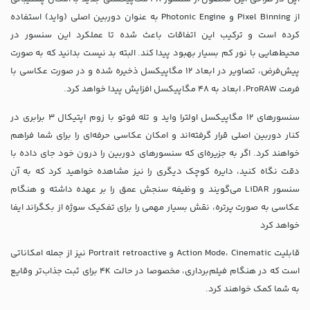
از Pixel Binning و Photonic Engine به عنوان دوربین اصلی (واید) استفاده
کرده است و ترکیب این اتفاقات باعث شده تا عملکرد این سنسور در
محیط‌هایی با نور کم بسیار بهبود پیدا کند. البته بد نیست بدانید که به صورت
پیش‌فرض، تصاویر در ابعاد 12 مگاپیکسل ذخیره شده و در صورت عکاسی با
فرمت ProRAW، ابعاد به 48 مگاپیکسل افزایش پیدا خواهد کرد.
سنسورهای 12 مگاپیکسل اولترا واید و تله فوتو با زوم اپتیکال 3 برابری در
کنار دوربین اصلی قرار گرفته‌اند و امکان عکاسی حرفه‌ای را برای شما فراهم
خواهند کرد. اگر به جزیره‌ای که سنسورهای دوربین را درون خود جای داده با
دقت نگاه کنید، دایره کوچک دیگری را نیز مشاهده خواهید کرد که به آن
سنسور LiDAR می‌گویند و وظیفه سنجش عمق را بر عهده داشته و هنگام
عکاسی به صورت پرتره، نقش بسیار مهمی را برای تفکیک سوژه از بکگراند ایفا
خواهد کرد
قابلیت Action Mode، Cinematic و Portrait retroactive نیز از جمله امکاناتی
است که در هنگام فیلم‌برداری، مخصوصا در حالت 4K برای ثبت جذاب‌تر وقایع
به شما کمک خواهند کرد.