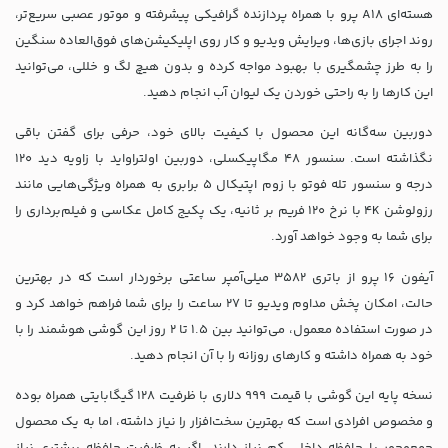
هسته‌ای A18 پرو با همراه پردازنده گرافیکی پیشرفته و موتور عصبی سریع‌تر،
روند اجرای بازی‌ها، ویرایش ویدیو و کار روی اپلیکیشن‌های فوق‌العاده سنگین
را به طرز چشمگیری با بهبود مواجه کرده و بدون هیچ لگ و خللی، می‌توانید
این کارها را به راحتی خوردن یک لیوان آب انجام دهید.
دوربین سه‌گانه این محصول با کیفیت بالای خود، حرفی برای گفتن باقی
نگذاشته است. سنسور 48 مگاپیکسلی، دوربین اولتراواید با زاویه دید 120
درجه و سنسور تله فوتو با زوم اپتیکال 5 برابری به همراه ویژگی‌هایی مانند
رزولوشن 4K با نرخ 120 فریم بر ثانیه، یک پکیج کامل عکاسی و فیلم‌برداری را
برای شما به وجود خواهد آورد.
آیفون ۱۶ پرو از باتری 3582 میلی‌آمپر ساعتی برخوردار است که در بهترین
حالت، امکان پخش مداوم ویدیو تا 27 ساعت را برای شما فراهم خواهد کرد و
در صورت استفاده معمول، می‌توانید بین 1.5 تا 2 روز این گوشی هوشمند را با
خود به همراه داشته و کارهای روزانه را با آن انجام دهید.
نسخه پایه این گوشی با قیمت 999 دلاری با ظرفیت 128 گیگابایتی همراه بوده
و مخصوص افرادی است که بهترین سخت‌افزار را نیاز داشته، اما به یک محصول
جمع‌و‌جور با حافظه داخلی کم نیاز دارند. اگر به ظرفیت حافظه بیشتری نیاز