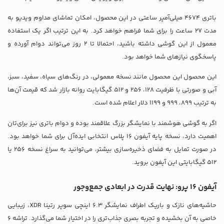
باتری 4674 میلی‌آمپر ساعتی در این محصول، امکان تماشای مداوم ویدیو به
مدت 27 ساعت را برای شما فراهم خواهد کرد. به این ترتیب اگر یک استفاده
معمول از این گوشی داشته باشید، احتمالا تا 2 روز می‌تواند دوام آورده و
پاسخگوی نیازهای شما خواهد بود.
این محصول این محصول مانند نسخه معمولی، در رنگ‌های سیاه، سفید، سبز،
آبی و صورتی با ظرفیت 128، 256 و 512 گیگابایت روانه بازار شد که قیمت آن‌ها
به ترتیب 899، 999 و 1199 دلار اعلام شده است.
اگر به گوشی هوشمند با نمایشگر بزرگ علاقمند بوده و دوام باتری نیز برای‌تان
اهمیت دارد، نسخه پایه آیفون ۱۶ پلاس انتخابی ایده‌آل برای شما خواهد بود.
در صورت تمایل به فضای ذخیره‌سازی بیشتر، می‌توانید به سراغ نسخه 256 یا
512 گیگابایتی این آیفون بروید.
آیفون 16 پرو: نهایت قدرت در ابعادی جمع‌و‌جور
حاشیه‌های نازک و باریک اطراف نمایشگر 6.3 اینچی سوپر رتینا XDR، زیبایی
خاصی به آن بخشیده و تجربه بصری جذاب‌تری را در اختیار شما می‌گذارد. تراشه 6