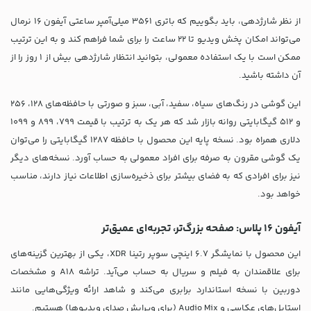
از نظر شارژدهی، باید بگوییم که باتری 3561 میلی‌آمپر ساعتی آیفون 16 نرمال
می‌تواند امکان پخش ویدیو تا 22 ساعت را برای شما فراهم کند و به این ترتیب
ممکن است با یک استفاده معمولی، بتوانید انتظار شارژدهی بیش از 1 روز را از
آن داشته باشید.
این گوشی در رنگ‌های سیاه، سفید، آبی، سبز و صورتی با حافظه‌های 128، 256
و 512 گیگابایتی روانه بازار شد که هر یک به ترتیب با قیمت 799، 899 و 1099
دلاری همراه بود. نسخه پایه این محصول با حافظه 1287 گیگابایتی را می‌توان
یک گوشی مقرون به صرفه برای افراد معمولی به حساب آورد. نسخه‌های دیگر
نیز برای افرادی که به فضای بیشتر برای ذخیره‌سازی اطلاعات نیاز دارند، مناسب
خواهد بود.
آیفون 16 پلاس: صفحه بزرگ‌تر، تجربه‌ای عمیق‌تر
این محصول با نمایشگر 6.7 اینچی سوپر رتینا XDR، یکی از بهترین گزینه‌های
برای علاقمندان به فیلم و سریال به حساب می‌آید. تراشه A18 و مشخصات
دوربین با نسخه استاندارد برابری می‌کند و شاهد ارائه ویژگی‌هایی مانند
استایل‌های عکاسی و Audio Mix (برای ویرایش صدای ویدیوها) هستیم.