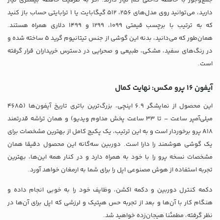
دارید، می‌توانید روی مدل‌های 256، 512 گیگابایت یا ۱ ترابایتی حساب باز کنید
که به ترتیب با برچسب قیمتی 1099، 1299 و 1499 دلاری همراه هستند.
همان‌طور که می‌دانید، بدنه این گوشی از جنس تیتانیوم گرید 5 ساخته شده و
در رنگ‌های سفید، مشکی، طبیعی و صحرایی در دسترس خریداران قرار گرفته
است.
آیفون 16 پرو مکس: نهایت کمال
این محصول از نمایشگر 6.9 اینچی، بزرگ‌ترین باتری تاریخ آیفون‌ها (4685
میلی‌آمپر ساعت – تا 33 ساعت پخش مداوم ویدیو) و همان تراشه قدرتمند
A18 پرو برخوردار است و به این ترتیب، یک پکیج کامل از بهترین مشخصات برای
یک گوشی هوشمند را دارا است. دوربین سه‌گانه این محصول دقیقا همان
مشخصات نسخه پرو را با خود به همراه دارد و در کنار همه این‌ها، بهترین
تجربه استفاده از هوش مصنوعی اپل را برای شما به ارمغان خواهد آورد.
دکمه کنترل دوربین و دکمه اکشن، وظایف خود را به خوبی انجام داده و
هنگام کار با آن‌ها و بعد از تجربه حس هپتیک و لرزشی که اپل برای آن‌ها در
نظر گرفته، مطمئنا هیجان‌زده خواهید شد.