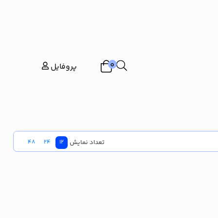
0
پروفایل
تعداد نمایش
48
24
12