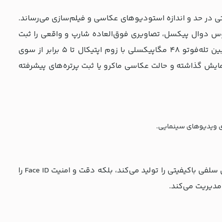
کیفیتی در حد و اندازه استودیوهای عکاسی و فیلم‌سازی می‌رساند.
شیفت اپتیکال و فوکوس دوال پیکسل، تصاویری فوق‌العاده شارپ و واقعی را ثبت
می‌کند. دوربین اولتراواید 48 مگاپیکسلی برای زوایای گسترده از یک سو و دوربین تله‌فوتو 48 مگاپیکسلی با زوم اپتیکال تا 5 برابر از سوی
نمایش گذاشته و حالت عکاسی ماکرو یا ثبت پرتره‌های پیشرفته
دوربین سلفی 18 مگاپیکسلی با حسگر SL 3D و Center Stage، نه تنها عکس‌های سلفی باکیفیتی را تولید می‌کند، بلکه دقت و امنیت Face ID را
دیریت می‌کند.