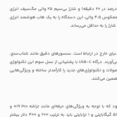
باتری لیتیوم‌یونی غیرقابل تعویض در آیفون 17 پرو، با قابلیت شارژ سریع (50 درصد در 20 دقیقه) و شارژ بی‌سیم 25 واتی مگ‌سیف، انرژی
پایدار و مستمری را برای تمام روز ارائه می‌دهد. فناوری Power Delivery 2 و شارژ معکوس 4.5 واتی، این دستگاه را به یک هاب هوشمند انرژی
، بلوتوث 6 و اتصال 5G پیشرفته، همیشه با دنیای خارج در ارتباط است. سنسورهای دقیق مانند شتاب‌سنج،
ژیروسکوپ و تشخیص چهره سه‌بعدی، امنیت بی‌نقص و تعاملات روان را فراهم می‌آورند. درگاه USB-C با پشتیبانی از نسل سوم این تکنولوژی
بر و خروجی DisplayPort، فرایند اتصال به محصولات و تکنولوژی‌های جدید را کارآمدتر ساخته و ویژگی‌هایی
قیمت آیفون 17 پرو در بازار ایالات متحده از 1099 دلار برای مدل پایه آغاز می‌شود که با توجه به ویژگی‌های حرفه‌ای مانند تراشه A19 Pro و
سیستم دوربین سه‌گانه، سرمایه‌گذاری ارزشمندی به شمار می‌رود؛ برای نسخه 512 گیگابایتی و 1 ترابایتی باید به ترتیب 200 و 400 دلار بیشتر