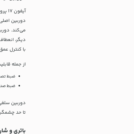
آیفو
دیگر، انعطاف
با کنترل عمق 
از جمله قابلی
ضبط تصویر با رزولوشن 4K با نرخ 120 ف
ضبط صدای
تا حد چشمگیر
باتری و شار