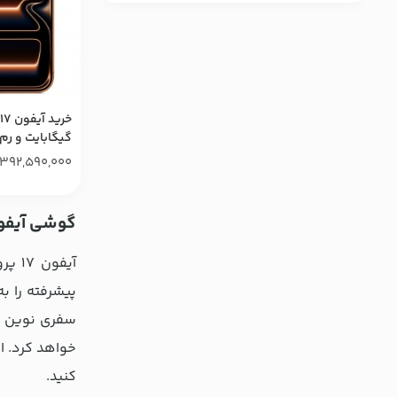
گیگابایت و رم 12 گیگابای
392,590,000
گوشی آیفون 17 
پیشرفته را ب
کنید.