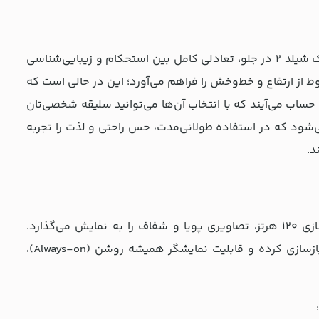
آیفون 17 پرو با بدنه یکپارچه آلومینیومی، شیشه پشتی مقاوم و پوشش سرامیک شیلد 2 در جلو، تعادلی کامل بین استحکام و زیبایی‌شناسی
ط از ارتفاع و خط‌و‌خش را فراهم می‌آورد؛ این در حالی است که
حساب می‌آیند که با انتخاب آن‌ها می‌توانید سلیقه شخصی‌تان
شود که در استفاده طولانی‌مدت، حس راحتی و لذت را تجربه
د.
نمایشگر 6.3 اینچی Super Retina XDR OLED با فناوری ProMotion و نرخ نوسازی 120 هرتز، تصاویری پویا و شفاف را به نمایش می‌گذارد.
رزولوشن بالا همراه با تراکم پیکسلی دقیق، هر جزئیاتی را با وضوح بی‌نظیری بازسازی کرده و قابلیت نمایشگر همیشه روشن (Always-on)،