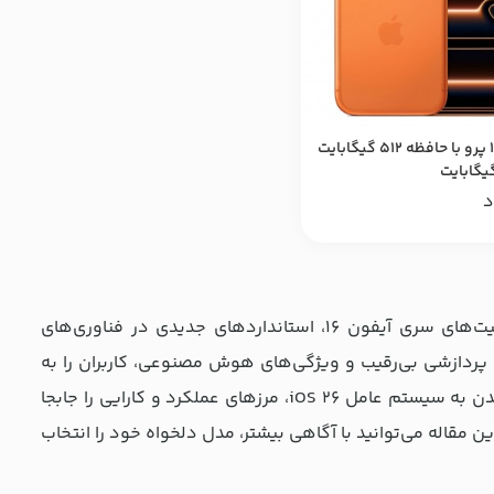
آیفون 17 پرو با حافظه 512 گیگابایت
د
آیفون 17 پرو به عنوان نماد برتر نوآوری اپل در عرصه موبایل و پس از موفقیت‌های سری آیفون 16، استانداردهای جدیدی در فناوری‌های
 پردازشی بی‌رقیب و ویژگی‌های هوش مصنوعی، کاربران را به
سفری نوین در دنیای دیجیتال دعوت می‌کند. گوشی جدید اپل به لطف مجهز شدن به سیستم عامل iOS 26، مرزهای عملکرد و کارایی را جابجا
ت ارائه شده در این مقاله می‌توانید با آگاهی بیشتر، مدل دلخواه خود را انتخاب