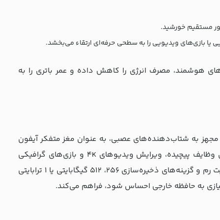
ور مستقیم خورشید.
‌های هوشمند، مصرف انرژی را کاهش داده و عمر باتری را به
با لیتوگرافی 3 نانومتری در کنار پردازنده گرافیکی 6 هسته‌ای مجهز به شتاب‌دهنده‌های عصبی، به عنوان مغز متفکر آیفون
17 پرو عمل می‌کند. این چیپست قدرتمند، عملکردی استثنایی در اجرای همزمان وظایف پیچیده، ویرایش ویدیوهای 4K و بازی‌های گرافیکی
پیشرفته با ray tracing سخت‌افزاری ارائه می‌دهد. محصول جدید اپل با 12 گیگابایت رم و گزینه‌های ذخیره‌سازی 256، 512 گیگابایتی یا ۱ ترابایتی