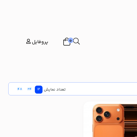
0
پروفایل
تعداد نمایش
48
24
12