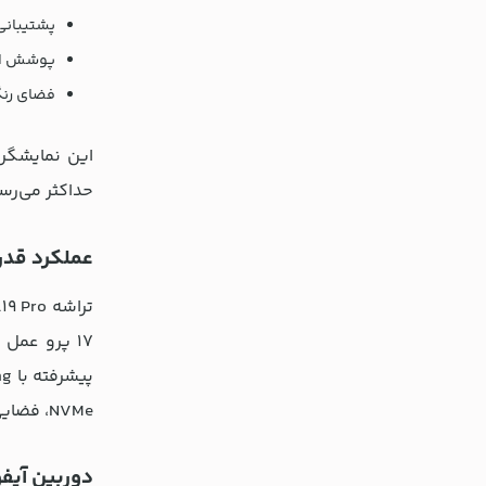
پشتیبانی از HDR 10 و دالبی ویژن برای بازتولید رنگ‌های غنی
پوشش اول
فضای رنگی DCI-P3 که تجربه مشاهده محتواهای چندرسانه‌ای مانند فیلم‌های سینمایی یا بازی‌های ویدیوی
این نمایشگر 
حداکثر می‌رسا
عملکرد قدرتمند
NVMe، فضایی وسیع و بدون محدودیت برای ذخیره‌سازی داده‌ها و بدون اینکه نیازی به حافظه خارجی احساس شود، فراهم می‌کند.
دوربین آیفون 17 پرو؛ ثبت لحظات با کیف