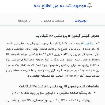
موجود شد به من اطلاع بده
توضیحات
مشخصات محصول
بازخوردها
معرفی گوشی آیفون 14 پرو مکس 128 گیگابایت
گوشی
آیفون 14
پرو مکس 128 گیگابایت را می‌توان دروازه‌ای به دنیای اپل دانست
که برای ورود از این طریق، احتیاج به پرداخت هزینه آنچنان زیادی نخواهید داشت.
ترکیب نمایشگر سوپر رتینا XRD، دوربین اصلی 48 مگاپیکسلی، تراشه قدرتمند A16
Bionic و جنس بدنه استیل ضد زنگ در کنار حافظه ذخیره‌سازی مناسب برای
استفاده روزمره، محصولی بی‌نقص را به وجود آورده است. اگر به دنبال یک محصول
پرچمدار هستید که زیر مجموعه شرکت اپل بوده و بتوانید با هزینه‌‌ای منطقی آن را
تصاحب کنید، آیفون 14 Pro Max انتخابی هوشمندانه خواهد بود.
مشخصات کلیدی آیفون 14 پرو مکس با ظرفیت 128 گیگابایت
نمایشگر: صفحه نمایش 6.7 اینچی سوپر رتینا XDR OLED با
رزولوشن 2796 × 1290 پیکسل، نرخ نوسازی 120 هرتز، روشنایی