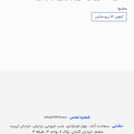
بخشها :
آیفون ۱۴ پرو مکس
شماره تماس‌
: 02157942000
نشانی
: سعادت آباد، بلوار فرحزادی، جنب خروجی نیایش، خیابان تربیت
معلم، خیابان گلبان، پلاک ۶، واحد ۳، طبقه ۳