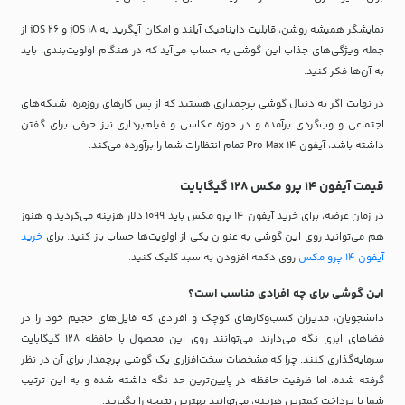
نمایشگر همیشه روشن، قابلیت داینامیک آیلند و امکان آپگرید به iOS 18 و iOS 26 از
جمله ویژگی‌های جذاب این گوشی به حساب می‌آید که در هنگام اولویت‌بندی، باید
به آن‌ها فکر کنید.
در نهایت اگر به دنبال گوشی پرچمداری هستید که از پس کارهای روزمره، شبکه‌های
اجتماعی و وب‌گردی برآمده و در حوزه عکاسی و فیلم‌برداری نیز حرفی برای گفتن
داشته باشد، آیفون 14 Pro Max تمام انتظارات شما را برآورده می‌کند.
قیمت آیفون 14 پرو مکس 128 گیگابایت
در زمان عرضه، برای خرید آیفون 14 پرو مکس باید 1099 دلار هزینه می‌کردید و هنوز
هم می‌توانید روی این گوشی به عنوان یکی از اولویت‌ها حساب باز کنید. برای
خرید
آیفون 14 پرو مکس
روی دکمه افزودن به سبد کلیک کنید.
این گوشی برای چه افرادی مناسب است؟
دانشجویان، مدیران کسب‌و‌کارهای کوچک و افرادی که فایل‌های حجیم خود را در
فضاهای ابری نگه می‌دارند، می‌توانند روی این محصول با حافظه 128 گیگابایت
سرمایه‌گذاری کنند. چرا که مشخصات سخت‌افزاری یک گوشی پرچمدار برای آن در نظر
گرفته شده، اما ظرفیت حافظه در پایین‌ترین حد نگه داشته شده و به این ترتیب
شما با پرداخت کمترین هزینه، می‌توانید بهترین نتیجه را بگیرید.