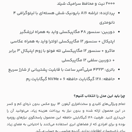
2000 نیت و محافظ سرامیک شیلد
پردازنده: تراشه A16 بایونیک شش هسته‌ای با لیتوگرافی 4
نانومتری
دوربین: سنسور 48 مگاپیکسلی واید به همراه لرزشگیر
اپتیکال + سنسور 12 مگاپیکسلی اولترا واید به همراه عکاسی
ماکرو + سنسور 12 مگاپیکسلی تله فوتو با زوم اپتیکال 3 برابر
+ دوربین سلفی 12 مگاپیکسلی
باتری: 4323 میلی‌آمپر ساعت با قابلیت پشتیبانی از شارژ سریع
حافظه: 128 گیگابایت حافظه NVMe + 6 گیگابایت رم
چرا باید این مدل را انتخاب کنیم؟
تمام ویژگی‌های کلیدی و سخت‌افزاری آیفون 14 پرو مکس بدون ذره‌ای کم و کسر
در این محصول ارائه شده و بدون نیاز به پرداخت هزینه زیاد، می‌توانید آن را
خریداری کنید. ظرفیت 128 گیگابایتی حافظه این محصول پاسخگوی نیازهای روزمره
بوده و برای افرادی که از فضاهای ابری استفاده می‌کنند یا احتیاجی به فضای زیاد
برای ذخیره‌‌سازی اطلاعات ندارند، گزینه مناسبی به حساب می‌آید.