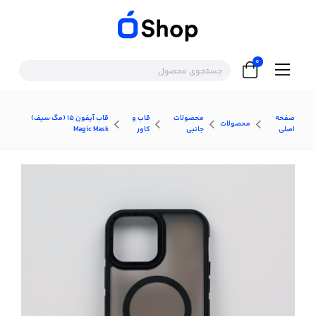
0
صفحه
محصولات
قاب و
قاب آيفون 15 (مگ سیف)
محصولات
اصلی
جانبی
کاور
Magic Mask