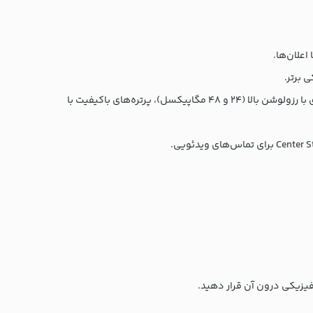
دوربین: سیستم دوگانه پیشرفته شامل دوربین اصلی 48 مگاپیکسلی Fusion و اولتراواید 48 مگاپیکسلی Fusion، با قابلیت عکس‌برداری با رزولوشن بالا (24 و 48 مگاپیکسل)، پرتره‌های باکیفیت با