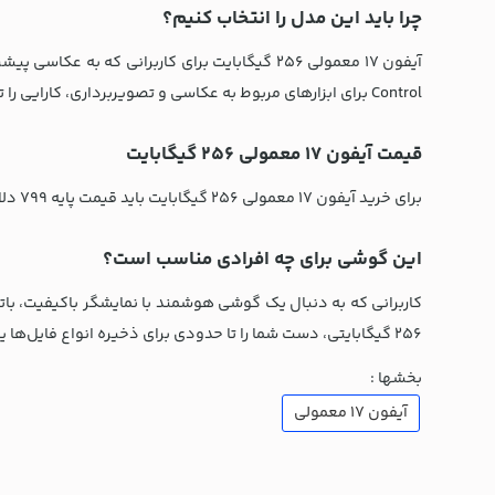
چرا باید این مدل را انتخاب کنیم؟
Control برای ابزارهای مربوط به عکاسی و تصویربرداری، کارایی را تا حد ممکن افزایش می‌دهد. این گوشی با تمرکز بر دوام، گزینه‌ای عالی برای استفاده روزمره و حرفه‌ای است.
قیمت آیفون 17 معمولی 256 گیگابایت
برای خرید آيفون 17 معمولی 256 گیگابایت باید قیمت پایه 799 دلاری را مد نظر داشته باشید و در حین انتخاب، به گزینه پارت نامبر حتما توجه کنید تا بتوانید از گوشی خریداری شده با خیال راحت استفاده کنید.
این گوشی برای چه افرادی مناسب است؟
کاربرانی که به دنبال یک گوشی هوشمند با نمایشگر باکیفیت، باتر
256 گیگابایتی، دست شما را تا حدودی برای ذخیره انواع فایل‌ها یا حتی عکاسی و فیلم‌برداری باز می‌گذارد.
بخشها :
آیفون 17 معمولی