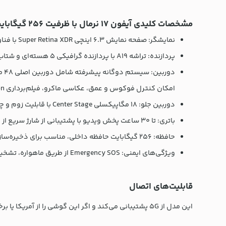
مشخصات کلیدی آیفون 17 نرمال با ظرفیت 256 گیگابایت
نمایشگر: صفحه نمایش 6.3 اینچی Super Retina XDR با فناوری ProMotion، نمایشگر همیشه روشن و Dynamic Island برای تعامل بهتر با اعلان‌ها.
پردازنده: تراشه A19 با پردازنده گرافیکی 5 هسته‌ای و شتاب‌دهنده‌های عصبی، پشتیبانی از ray tracing سخت‌افزاری برای عملکرد گرافیکی برتر.
امکان کنترل فوکوس و عمق، عکاسی ماکرو، فیلم‌برداری Dolby Vision تا 4K و نرخ 60 فریم بر ثانیه و سبک‌های عکاسی نسل جدید.
دوربین جلو: 18 مگاپیکسلی Center Stage با قابلیت زوم و چرخش، Center Stage برای عکس‌ها، ویدیوی فوق پایدار، Dual Capture و Center Stage برای تماس‌های ویدئویی.
باتری: تا 30 ساعت پخش ویدیو با پشتیبانی از شارژ سریع از طریق USB-C با پشتیبانی از USB 2.
حافظه: 256 گیگابایت حافظه داخلی، مناسب برای ذخیره‌سازی محتوای چندرسانه‌ای و برنامه‌های روزمره.
ویژگی‌های ایمنی: Emergency SOS از طریق ماهواره، تشخیص تصادف، کمک جاده‌ای از طریق ماهواره و پیام‌رسانی از طریق ماهواره.
قابلیت‌های اتصال
این مدل از 5G پشتیبانی می‌کند و اگر این گوشی را از آمریکا یا برخی کشورها خریداری کنید، تنها از eSIM استفاده کرده و نمی‌توانید سیم‌کارت فیزیکی درون آن قرار دهید.