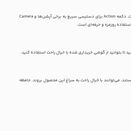
آیفون 17 معمولی 256 گیگابایت برای کاربرانی که به عکاسی پیشرفته، عملکرد روان و فضای ذخیره‌سازی کافی نیاز دارند، گزینه‌ای ایده‌آل است. دکمه Action برای دسترسی سریع به برخی آپشن‌ها و Camera
ستند، می‌توانند با خیال راحت به سراغ این محصول بروند. حافظه