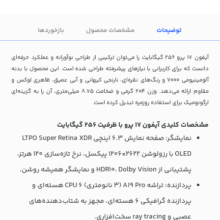
توضیحات
مشخصات محصول
بازخوردها
آیفون 17 پرو 256 گیگابایت را می‌توان ترکیبی از طراحی نوآورانه و عملکرد حرفه‌ای
دانست که برای کاربرانی با نیازهای پیشرفته طراحی شده است. این محصول با بدنه
آلومینیومی 7000 و رنگ‌های نقره‌ای، نارنجی کیهانی و آبی عمیق، ظاهری لوکس و
مقاوم ارائه می‌دهد. وزن 204 گرمی و ضخامت 8.75 میلی‌متری، آن را به گزینه‌ای
ارگونومیک برای استفاده روزمره تبدیل کرده است.
مشخصات کلیدی آیفون 17 پرو با ظرفیت 256 گیگابایت
نمایشگر: صفحه نمایش 6.3 اینچی LTPO Super Retina XDR
OLED با رزولوشن 2622×1206 پیکسل، نرخ تازه‌سازی 120 هرتز،
پشتیبانی از HDR10، Dolby Vision و نمایشگر همیشه روشن.
پردازنده: تراشه A19 Pro (3 نانومتری) CPU 6 هسته‌ای و
پردازنده گرافیکی 6 هسته‌ای، مجهز به شتاب‌دهنده‌های
عصبی و ray tracing سخت‌افزاری.