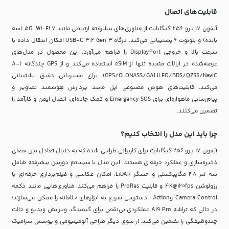
قابلیت‌های اتصال
آیفون 17 پرو 256 گیگابایت از فناوری‌های پیشرفته ارتباطی مانند 5G، Wi-Fi 7 (سه
بانده) و بلوتوث 6 پشتیبانی می‌کند. درگاه USB-C 3.2 Gen 3 امکان انتقال داده با
سرعت بالا و خروجی DisplayPort را فراهم می‌آورد. این محصول در مدل‌های
عرضه‌شده در ایالات متحده تنها از eSIM استفاده می‌کند و از GPS چندگانه (A-
GPS/GLONASS/GALILEO/BDS/QZSS/NavIC) برای مسیریابی دقیق پشتیبانی
می‌کند. قابلیت‌های هوش مصنوعی اپل مانند پردازش هوشمند تصاویر و
پیام‌رسانی ماهواره‌ای برای Emergency SOS و کمک جاده‌ای، اتصال ایمن و کارآمد را
تضمین می‌کنند.
چرا باید این مدل را انتخاب کنیم؟
آیفون 17 پرو 256 گیگابایت برای کاربرانی طراحی شده که به دنبال تعادل بین فضای
ذخیره‌سازی و عملکرد حرفه‌ای هستند. این مدل با سیستم دوربین پیشرفته شامل
سه لنز 48 مگاپیکسلی و حسگر LiDAR، امکان عکاسی و فیلم‌برداری حرفه‌ای با
رزولوشن 4K@120fps و قابلیت ProRes را فراهم می‌کند. فناوری‌هایی مانند دکمه
Camera Control وAction ، دسترسی سریع به ابزارهای خلاقانه را ممکن می‌سازند؛
در حالی که تراشه A19 Pro عملکردی بی‌نقص برای گیمینگ، ویرایش ویدیو و حالت
چندوظیفگی را تضمین می‌کند. از سوی دیگر طراحی آلومینیومی و پوشش سرامیک