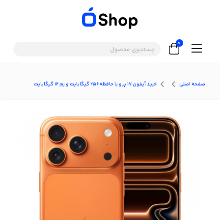
0
صفحه اصلی
خرید آیفون 17 پرو با حافظه 256 گیگابایت و رم 12 گیگابایت