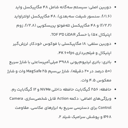
دوربین اصلی: سیستم سه‌گانه شامل 48 مگاپیکسل واید
(f/1.6، سنسور شیفت سه‌بعدی)، 48 مگاپیکسل اولتراواید
(f/2.2) و 48 مگاپیکسل تله‌فوتو پریسکوپی (f/2.8، زوم
اپتیکال 5x) با حسگر TOF 3D LiDAR.
دوربین سلفی: 18 مگاپیکسلی با فوکوس خودکار، لرزش‌گیر
اپتیکال و فیلم‌برداری 4K 60fps.
باتری: باتری لیتیوم‌یونی 3988 میلی‌آمپرساعتی با شارژ سریع
(50 درصد در 20 دقیقه)، شارژ بی‌سیم MagSafe 25 وات و شارژ
معکوس 4.5 وات.
حافظه: 256 گیگابایت حافظه داخلی NVMe و 12 گیگابایت رم.
ویژگی‌های اضافی: دکمه Action قابل شخصی‌سازی، Camera
Control برای دسترسی سریع به ابزارهای عکاسی، مقاومت
IP68 و پوشش سرامیک شیلد 2.