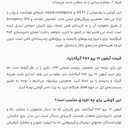
شیلد 2، دوام و زیبایی را به سطحی جدید می‌رساند.
این گوشی با پشتیبانی از iOS 26 و Apple Intelligence، تجربه‌ای هوشمند و روان را
ارائه می‌دهد. همچنین ویژگی‌های ایمنی مانند تشخیص تصادف و Emergency SOS
از طریق ماهواره، آن را به گزینه‌ای قابل اعتماد برای کاربران حرفه‌ای تبدیل کرده
است؛ البته این قابلیت‌ها در کشور ما کاربرد نخواهد داشت! فضای ذخیره‌سازی 256
گیگابایت برای ذخیره ویدیوهای باکیفیت و پروژه‌های چندرسانه‌ای کافی است، بدون
اینکه هزینه‌های مدل‌های بالاتر را متحمل شوید.
قیمت آیفون 17 پرو 256 گیگابایت
اپل برای عرضه این محصول، برچسب قیمتی 1099 دلاری را در نظر گرفته است. اما
برای خرید آيفون 17 پرو 256 گیگابایت باید علاوه بر این رقم، اعدادی مانند هزینه
گمرک و رجیستر را نیز لحاظ کنید. همچنین پیشنهاد می‌کنیم با توجه به تغییر
سیاست‌های اپل در حوزه eSIM، هنگام خرید به پارت نامبر گوشی توجه کنید.
این گوشی برای چه افرادی مناسب است؟
آیفون 17 پرو 256 گیگابایت برای کاربرانی که به دنبال محصولی با عملکرد بالا و
فضای ذخیره‌سازی متعادل هستند، گزینه‌ای ایده‌آل است. این مدل برای عکاسان،
تولیدکنندگان محتوای دیجیتال و گیمرهایی که به کیفیت تصویر و عملکرد گرافیکی