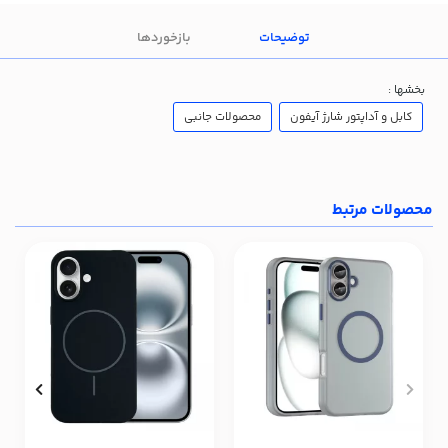
توضیحات
بازخوردها
بخشها :
کابل و آداپتور شارژ آیفون
محصولات جانبی
محصولات مرتبط