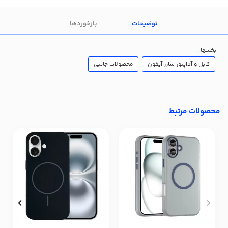
توضیحات
بازخوردها
بخشها :
کابل و آداپتور شارژ آیفون
محصولات جانبی
محصولات مرتبط