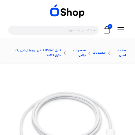
0
صفحه
محصولات
کابل USB-C کنفی اورجینال اپل یک
محصولات
اصلی
جانبی
متری (60W)