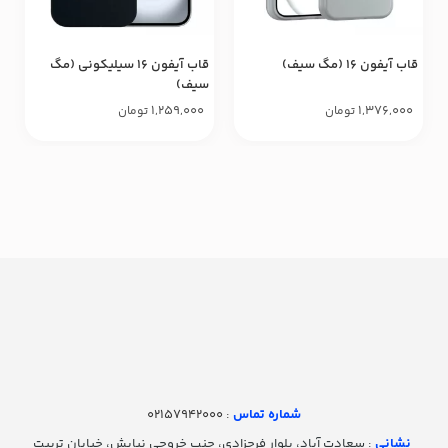
قاب آیفون ۱۶ (مگ سیف)
قاب آیفون ۱۶ سیلیکونی (مگ
سیف)
1,259,000
1,376,000
تومان
تومان
شماره تماس‌
: 02157942000
نشانی
: سعادت آباد، بلوار فرحزادی، جنب خروجی نیایش، خیابان تربیت