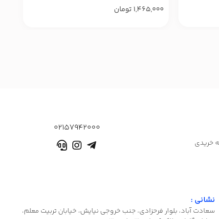
1,465,000
تومان
000
02157942000
ه خریدی
نشانی :
سعادت آباد، بلوار فرحزادی، جنب خروجی نیایش، خیابان تربیت معلم،