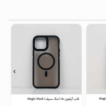
قاب آيفون 15 (مگ سیف) Magic Mask
قاب آيفون