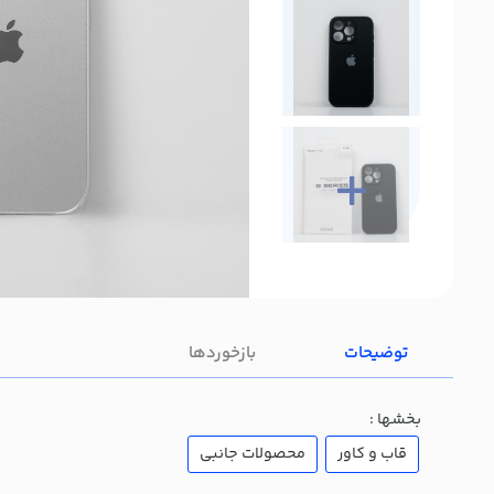
توضیحات
بازخوردها
بخشها :
قاب و کاور
محصولات جانبی