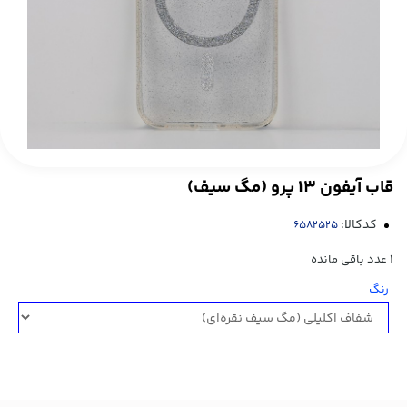
قاب آيفون 13 پرو (مگ سیف)
کدکالا:
1
عدد باقی مانده
رنگ