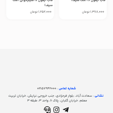
قاب آیفون ۱۶ (مگ سیف)
قاب آیفون ۱۶ سیلیکونی (مگ
سیف)
1,252,000
1,368,000
تومان
تومان
شماره تماس‌
: 02157942000
نشانی
: سعادت آباد، بلوار فرحزادی، جنب خروجی نیایش، خیابان تربیت
معلم، خیابان گلبان، پلاک ۶، واحد ۳، طبقه ۳