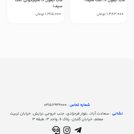
قاب آیفون ۱۶ (مگ سیف)
قاب آیفون ۱۶ سیلیکونی (مگ
سیف)
1,265,000
1,383,000
تومان
تومان
شماره تماس‌
: 02157942000
نشانی
: سعادت آباد، بلوار فرحزادی، جنب خروجی نیایش، خیابان تربیت
معلم، خیابان گلبان، پلاک ۶، واحد ۳، طبقه ۳