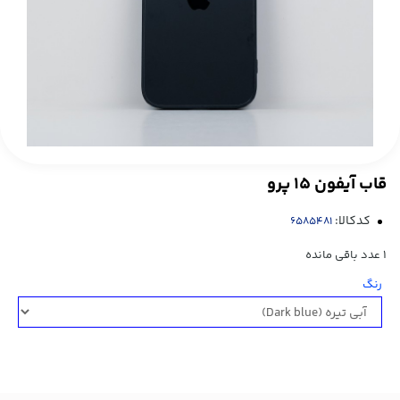
قاب آيفون 15 پرو
کدکالا:
1
عدد باقی مانده
رنگ