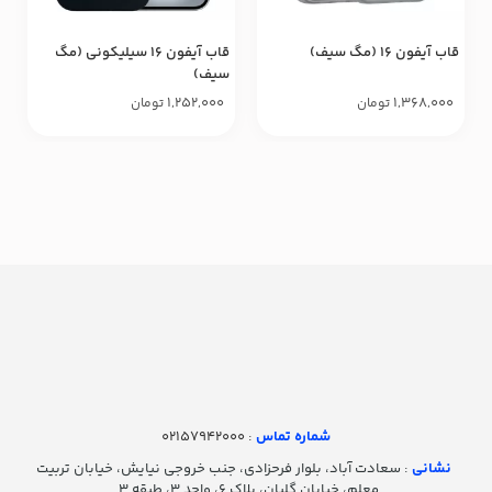
قاب آیفون ۱۶ (مگ سیف)
قاب آیفون ۱۶ سیلیکونی (مگ
سیف)
1,252,000
1,368,000
تومان
تومان
شماره تماس‌
: 02157942000
نشانی
: سعادت آباد، بلوار فرحزادی، جنب خروجی نیایش، خیابان تربیت
معلم، خیابان گلبان، پلاک ۶، واحد ۳، طبقه ۳